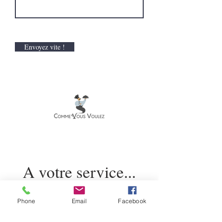
Envoyez vite !
A votre service...
Tel: 071/947.932 -
Phone
Email
Facebook
0475823116
| Email:
info@commevousvoulez.b