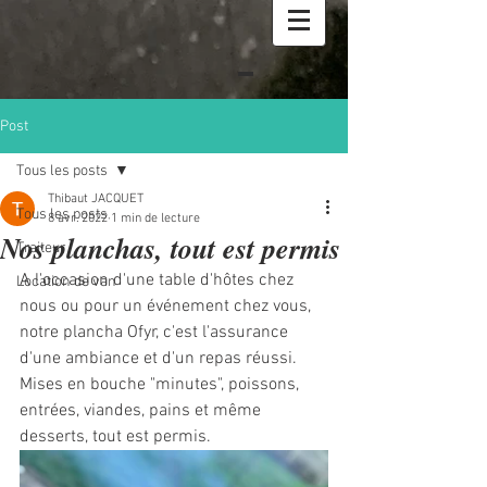
Post
Tous les posts
Thibaut JACQUET
Tous les posts
8 avr. 2022
1 min de lecture
Nos planchas, tout est permis
Traiteur
A l'occasion d'une table d'hôtes chez 
Location de van
nous ou pour un événement chez vous, 
notre plancha Ofyr, c'est l'assurance 
d'une ambiance et d'un repas réussi. 
Mises en bouche "minutes", poissons, 
entrées, viandes, pains et même 
desserts, tout est permis.