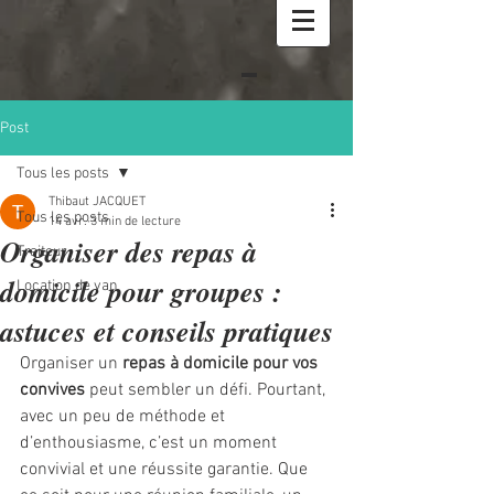
Post
Tous les posts
Thibaut JACQUET
Tous les posts
14 avr.
3 min de lecture
Organiser des repas à
Traiteur
domicile pour groupes :
Location de van
astuces et conseils pratiques
Organiser un 
repas à domicile pour vos 
convives
 peut sembler un défi. Pourtant, 
avec un peu de méthode et 
d’enthousiasme, c’est un moment 
convivial et une réussite garantie. Que 