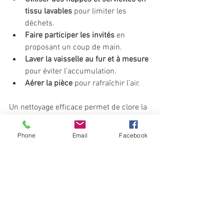
tissu lavables
 pour limiter les 
déchets.
Faire participer les invités
 en 
proposant un coup de main.
Laver la vaisselle au fur et à mesure
pour éviter l’accumulation.
Aérer la pièce
 pour rafraîchir l’air.
Un nettoyage efficace permet de clore la 
soirée en beauté.
Phone
Email
Facebook
Offrir une expérience 
mémorable à vos invités
Pour que votre repas reste gravé dans 
les mémoires, pensez à :